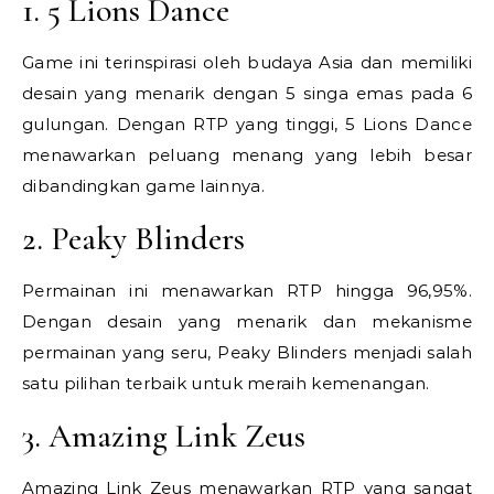
1. 5 Lions Dance
Game ini terinspirasi oleh budaya Asia dan memiliki
desain yang menarik dengan 5 singa emas pada 6
gulungan. Dengan RTP yang tinggi, 5 Lions Dance
menawarkan peluang menang yang lebih besar
dibandingkan game lainnya.
2. Peaky Blinders
Permainan ini menawarkan RTP hingga 96,95%.
Dengan desain yang menarik dan mekanisme
permainan yang seru, Peaky Blinders menjadi salah
satu pilihan terbaik untuk meraih kemenangan.
3. Amazing Link Zeus
Amazing Link Zeus menawarkan RTP yang sangat