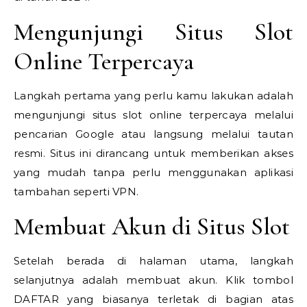
Mengunjungi Situs Slot
Online Terpercaya
Langkah pertama yang perlu kamu lakukan adalah
mengunjungi situs slot online terpercaya melalui
pencarian Google atau langsung melalui tautan
resmi. Situs ini dirancang untuk memberikan akses
yang mudah tanpa perlu menggunakan aplikasi
tambahan seperti VPN.
Membuat Akun di Situs Slot
Setelah berada di halaman utama, langkah
selanjutnya adalah membuat akun. Klik tombol
DAFTAR yang biasanya terletak di bagian atas