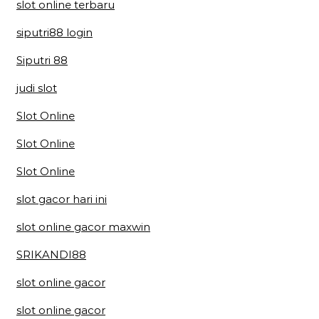
slot online terbaru
siputri88 login
Siputri 88
judi slot
Slot Online
Slot Online
Slot Online
slot gacor hari ini
slot online gacor maxwin
SRIKANDI88
slot online gacor
slot online gacor